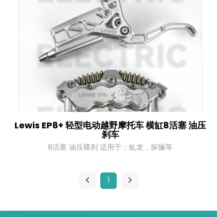
Lewis EP8+ 轻型电动越野摩托车 横缸8活塞 油压
刹车
8活塞 油压碟刹 适用于：虬龙，探骊等
1